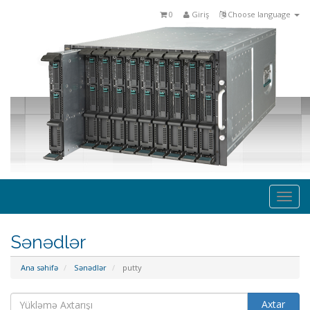
0
Giriş
Choose language
Togg
navi
Sənədlər
Ana səhifə
Sənədlər
putty