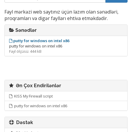
Fayl mərkəzi web saytınız üçün lazım olan sənədləri,
proqramları və digər faylları ehtiva etməkdədir.
Sənədlər
putty for windows on intel x86
putty for windows on intel x86
Fayl ölçüsü: 444 kB
Ən Çox Endirilənlər
KISS My Firewall script
putty for windows on intel x86
Dəstək